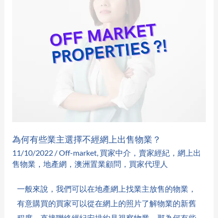
些
業
主
選
擇
不
經
網
上
為何有些業主選擇不經網上出售物業？
出
11/10/2022
/
Off-market
,
買家中介，賣家經紀，網上出
售
售物業，地產網，澳洲置業顧問，買家代理人
物
業？
一般來說，我們可以在地產網上找業主放售的物業，
有意購買的買家可以從在網上的照片了解物業的新舊