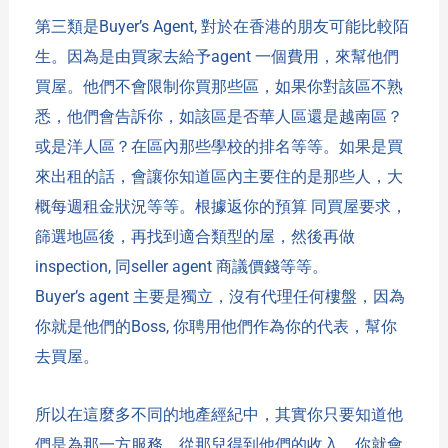
第三類是
Buyer’s Agent,
對於在香港的朋友可能比較陌
生。因為是由買家去給予
agent
一個費用，來幫他們
買屋。他們不會限制你買那些區，如果你對該區不熟
悉，他們會告訴你，如該區是否華人區還是越南區？
或是洋人區？在區內那些學校的排名等等。如果是買
來出租的話，會讓你知道區內主要住的是那些人，大
概每週租金狀況等等。根據返你的
預算
同買屋要求，
篩選地區後，再找到適合類型的屋，然後再做
inspection,
同
seller agent 商議
價錢等等。
Buyer’s
agent
主要是獨立，沒有代理任何樓盤，因為
你就是他們的
Boss,
你聘用他們作為你的代表，幫你
去買屋。
所以在這麼多不同的地產經紀中，其實你只要知道他
們是為那一方服務，從那兒得到他們的收入，你就會