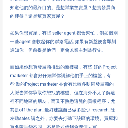
知道他們的最終目的。是想幫業主賣屋？想賣發展商
的樓盤？還是幫買家買屋？
如果你想買屋，有些
seller agent
都會幫忙，例如個別
一些
agent
會收起你的聯絡電話
,
如果有新盤便會即刻
通知你，但前提是他們一定會以業主利益行先。
而如果你想買發展商推出的新樓盤，有些
好的
Project
marketer
都會好仔細幫你講解他們手上的樓盤，有
些
勁的
Project marketer
亦會有比較多唔同
發展商
的
人脈
去幫你爭取你想找的樓盤。但在海外不太了解這
裡不同地區的朋友，而又不熟悉這兒的買樓程序，尤
其是
off the plan,
最好建議自己做多些少
research,
除
左聽
sales
講之外，亦要去打聽下該區的環境。買屋和
買名牌手袋不同，不是款式價錢合理便去買。