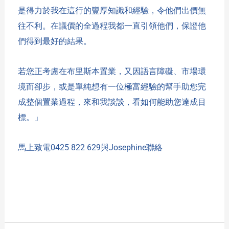
是得力於我在這行的豐厚知識和經驗，令他們出價無
往不利。在議價的全過程我都一直引領他們，保證他
們得到最好的結果。
若您正考慮在布里斯本置業，又因語言障礙、市場環
境而卻步，或是單純想有一位極富經驗的幫手助您完
成整個置業過程，來和我談談，看如何能助您達成目
標。」
馬上致電0425 822 629與Josephine聯絡
Read More »