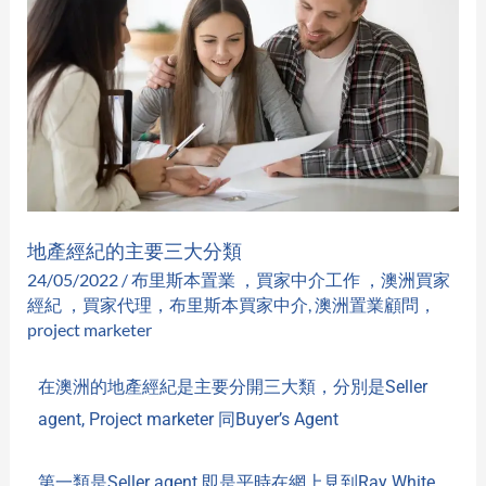
經
紀
的
主
要
三
大
分
地產經紀的主要三大分類
類
24/05/2022
/
布里斯本置業 ，買家中介工作 ，澳洲買家
經紀 ，買家代理，布里斯本買家中介
,
澳洲置業顧問，
project marketer
在澳洲的地產經紀是主要分開三大類，分別是
Seller
agent, Project marketer
同
Buyer’s Agent
第一類是
Seller agent
即是平時在網上見到
Ray White,