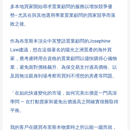
多本地買家開始尋求置業顧問的服務以增加競爭優
勢–尤其在與其他選用專業置業顧問的買家競爭而落
敗之後。
作為布里斯本頂尖中英雙語置業顧問的Josephine
Law建議，想在這個著名的陽光之洲置產的海外買
家，應考慮聘用合資格的置業顧問以儘快購得心儀物
業，避免面對價格飆升、為保交易支付過高價格、以
及因無法親身到場考察而買到
不理想的房產
等問題。
「在如此快速變化的市場，如何完美出價是一門高深
學問 — 在打動賣家和避免出價過高之間確實很難取得
平衡。
我的客戶在購買布里斯本物業時之所以能一蹴而就，