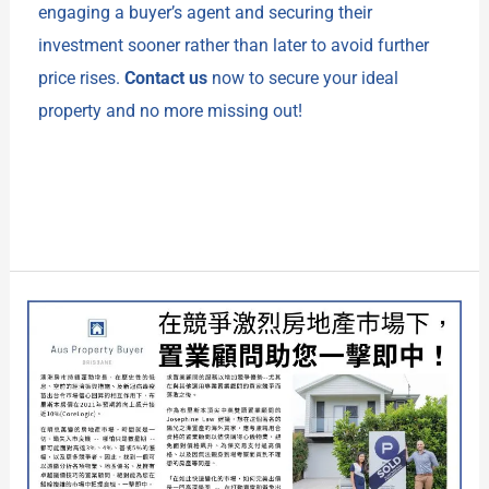
engaging a buyer’s agent and securing their
investment sooner rather than later to avoid further
price rises.
Contact us
now to secure your ideal
property and no more missing out!
Read More »
在
競
爭
激
烈
房