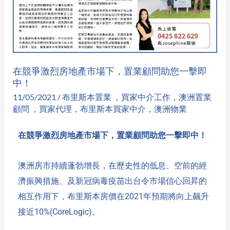
地
產
市
場
在競爭激烈房地產市場下，置業顧問助您一擊即
下，
中！
置
11/05/2021
/
布里斯本置業 ，買家中介工作，澳洲置業
業
顧問 ，買家代理，布里斯本買家中介，澳洲物業
顧
問
在競爭激烈房地產市場下，置業顧問助您一擊即中！
助
您
澳洲房市持續蓬勃增長，在歷史性的低息、空前的經
一
濟振興措施、及新冠病毒疫苗出台令市場信心回昇的
擊
相互作用下，布里斯本房價在2021年預期將向上飆升
即
接近10%(CoreLogic)。
中！