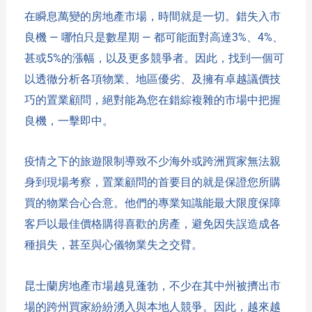
在瞬息萬變的房地產市場，時間就是一切。錯失入市
良機 — 哪怕只是
數星期
— 都可能面對高達3%、4%、
甚或5%的漲幅，以及更多競爭者。因此，找到一個可
以透徹分析各項物業、地區優劣、及擁有卓越議價技
巧的置業顧問，絕對能為您在錯綜複雜的市場中把握
良機，一擊即中。
疫情之下的旅遊限制導致不少海外或跨洲買家無法親
身到現場考察，置業顧問的首要目的就是保證您所購
買的物業合心合意。他們的專業知識能最大限度保障
客戶以最佳價格購得喜歡的房產，避免因失誤造成
各
種損失
，甚至與心儀物業失之交臂。
昆士蘭房地產市場越見蓬勃，不少在其中州被擠出市
場的跨州買家紛紛湧入與本地人競爭。因此，越來越