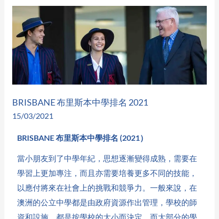
BRISBANE
布
里
斯
本
中
學
BRISBANE 布里斯本中學排名 2021
排
15/03/2021
名
BRISBANE 布里斯本中學排名 (2021）
2021
當小朋友到了中學年紀，思想逐漸變得成熟，需要在
學習上更加專注，而且亦需要培養更多不同的技能，
以應付將來在社會上的挑戰和競爭力。一般來說，在
澳洲的公立中學都是由政府資源作出管理，學校的師
資和設施，都是按學校的大小而決定。而大部分的學