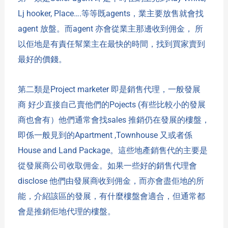
Lj hooker, Place….
等等既
agents
，業主要放售就會找
agent
放盤。而
agent
亦會從業主那邊收到佣金，
所
以佢地是有責任幫業主在最快的時間，找到買家賣到
最好的價錢。
第二類是
Project marketer
即是銷售代理，一般
發展
商
好少直接自己賣他們的
Pojects (
有些比較小的發展
商也會有）他們通常會找
sales
推銷仍在發展的樓盤，
即係一般見到的
Apartment ,Townhouse
又或者係
House and Land Package
。這些地產銷售代的主要是
從
發展商
公司收取佣金。如果一些好的銷售代理會
disclose 他們由
發展商收到佣金，而亦會盡佢地的所
能，介紹該區的發展，有什麼樓盤會適合，但通常都
會是推銷佢地代理的樓盤。