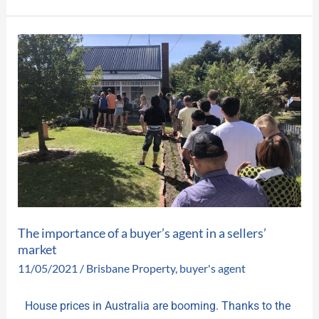
The
importance
of
a
buyer’s
agent
in
a
sellers’
The importance of a buyer’s agent in a sellers’
market
market
11/05/2021
/
Brisbane Property
,
buyer's agent
House prices in Australia are booming. Thanks to the