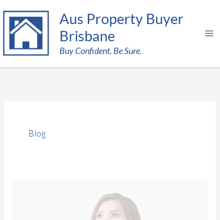
Skip
Aus Property Buyer
to
Brisbane
content
Buy Confident. Be Sure.
Blog
為
何
有