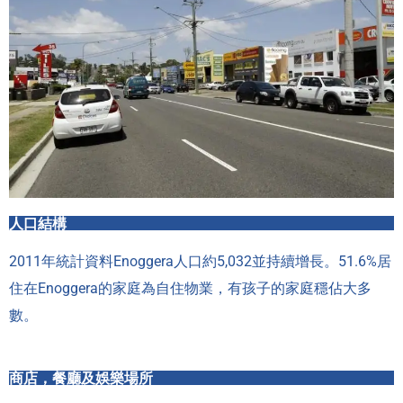
人口結構
2011年統計資料Enoggera人口約5,032並持續增長。51.6%居
住在Enoggera的家庭為自住物業，有孩子的家庭穩佔大多
數。
商店，餐廳及娛樂場所