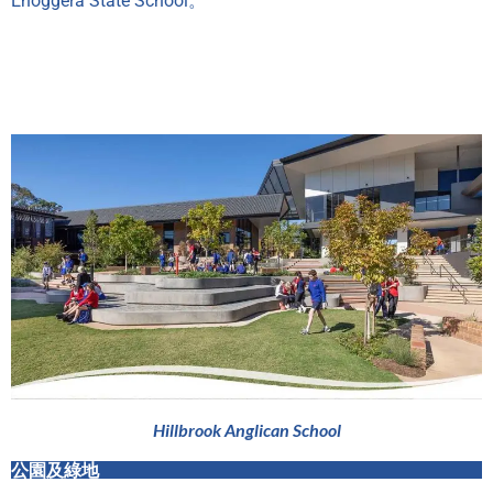
Enoggera State School。
Hillbrook Anglican School
公園及綠地