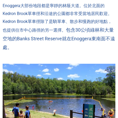
Enoggera大部份地段都是寧靜的林蔭大道。位於北面的
Kedron Brook單車徑和沿途的公園都非常受當地居民歡迎。
Kedron Brook單車徑除了是騎單車、散步和慢跑的好地點，
包含30公頃綠林和大量
也提供往市中心路徑的另一選擇。
空地的Banks Street Reserve就在Enoggera東南面不遠
處。